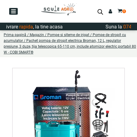
vrare
rapida
, la tine acasa
Suna la
0747.722
Prima pagină
/
Magazin
/
Pompe si siteme de irigat
/
Pompe de stropit cu
acumulator
/ Pachet pompa de stropit electrica Broman, 12 L, regulator
presiune, 3 duze, tija telescopica 65-110 cm, include atomizor electric portabil 80
W - COBI SMART®