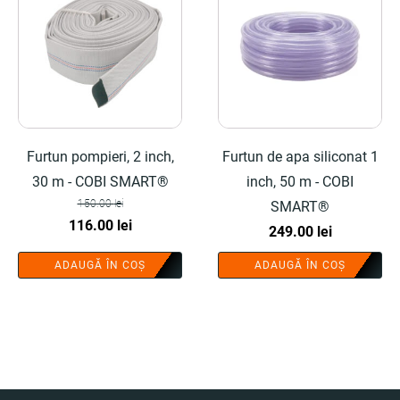
Furtun pompieri, 2 inch,
Furtun de apa siliconat 1
30 m - COBI SMART®
inch, 50 m - COBI
150.00
lei
SMART®
Prețul
Prețul
116.00
lei
249.00
lei
inițial
curent
ADAUGĂ ÎN COȘ
ADAUGĂ ÎN COȘ
a
este:
fost:
116.00 lei.
150.00 lei.