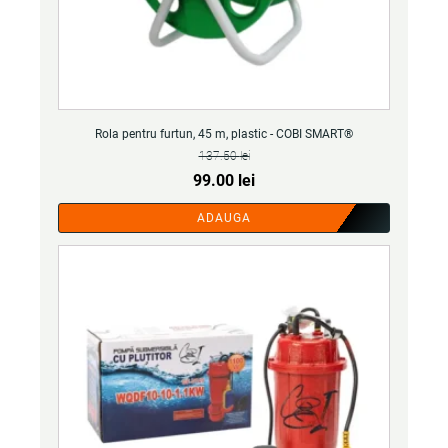
Rola pentru furtun, 45 m, plastic - COBI SMART®
137.50
lei
Prețul
Prețul
99.00
lei
inițial
curent
ADAUGA
a
este:
fost:
99.00 lei.
137.50 lei.