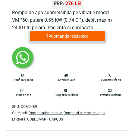
inițial
curent
PRP:
276 LEI
a
este:
Pompa de apa submersibila pe vibratie model
VMP60, putere 0.55 KW (0.74 CP), debit maxim
fost:
122.00 lei.
2400 litri pe ora. Eficienta si compacta.
161.13 lei.
Comanda telefonica
Verificare colet
Livrare in 24h
Suport telefonic
Plata online
Magazin verificat
Preturi excelente
SKU:
COBI0489
Categorii:
Pompe submersibile
,
Pompe si siteme de irigat
Etichetă:
COBI_SMART CARGUS