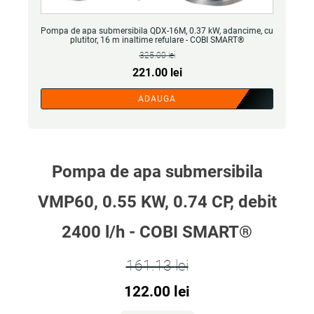
Pompa de apa submersibila QDX-16M, 0.37 kW, adancime, cu
plutitor, 16 m inaltime refulare - COBI SMART®
325.00
lei
Prețul
Prețul
221.00
lei
inițial
curent
ADAUGA
a
este:
fost:
221.00 lei.
325.00 lei.
Pompa de apa submersibila
VMP60, 0.55 KW, 0.74 CP, debit
2400 l/h - COBI SMART®
161.13
lei
Prețul
Prețul
122.00
lei