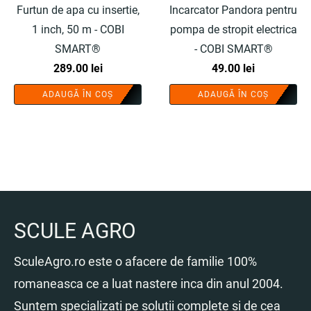
Furtun de apa cu insertie,
Incarcator Pandora pentru
1 inch, 50 m - COBI
pompa de stropit electrica
SMART®
- COBI SMART®
289.00
lei
49.00
lei
ADAUGĂ ÎN COȘ
ADAUGĂ ÎN COȘ
SCULE AGRO
SculeAgro.ro este o afacere de familie 100%
romaneasca ce a luat nastere inca din anul 2004.
Suntem specializati pe solutii complete si de cea