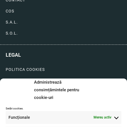
COS
S.A.L.
S.O.L.
LEGAL
POLITICA COOKIES
LIVRARI SI PLATI
Administrează
consimțămintele pentru
GARANTIE SI SERVICE
cookie-uri
FORMULAR SERVICE
Setări cookies.
LIVRARE SI RETUR
Funcționale
Mereu activ
FORMULAR DE RETUR