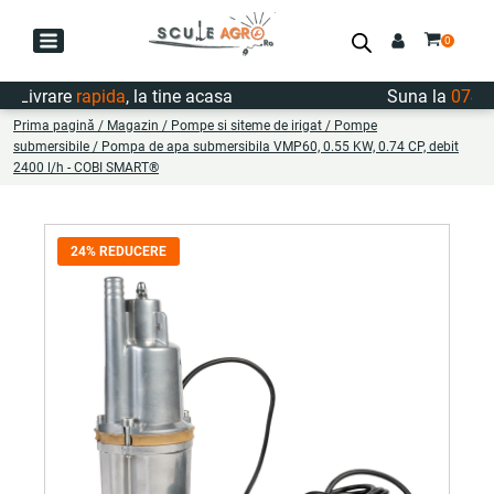
ivrare
rapida
, la tine acasa
Suna la
0747.72
Prima pagină
/
Magazin
/
Pompe si siteme de irigat
/
Pompe
submersibile
/ Pompa de apa submersibila VMP60, 0.55 KW, 0.74 CP, debit
2400 l/h - COBI SMART®
24% REDUCERE